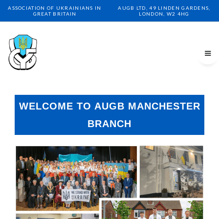
ASSOCIATION OF UKRAINIANS IN
AUGB LTD, 49 LINDEN GARDENS,
GREAT BRITAIN
LONDON, W2 4HG
WELCOME TO AUGB MANCHESTER
BRANCH